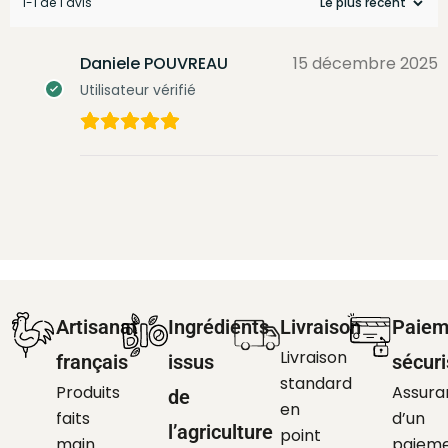
1-1 de 1 avis
Daniele POUVREAU
15 décembre 2025
Utilisateur vérifié
Artisanat
Ingrédients
Livraison
Paiem
Livraison
français
issus
sécur
standard
Produits
Assura
de
en
faits
d’un
l’agriculture
point
main
paiem