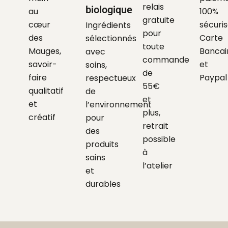
relais
biologique
au
100%
gratuite
cœur
sécuri
Ingrédients
pour
des
Carte
sélectionnés
toute
Mauges,
Bancai
avec
commande
savoir-
et
soins,
de
faire
Paypal
respectueux
55€
qualitatif
de
et
et
l’environnement
plus,
créatif
pour
retrait
des
possible
produits
à
sains
l’atelier
et
durables