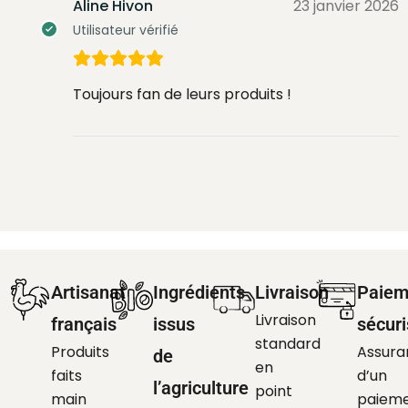
Aline Hivon
23 janvier 2026
Utilisateur vérifié
Toujours fan de leurs produits !
Artisanat
Ingrédients
Livraison
Paiem
Livraison
français
issus
sécur
standard
Produits
Assura
de
en
faits
d’un
l’agriculture
point
main
paiem