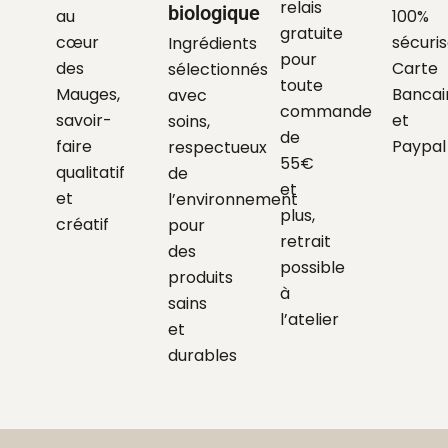
relais
biologique
au
100%
gratuite
cœur
sécuri
Ingrédients
pour
des
Carte
sélectionnés
toute
Mauges,
Bancai
avec
commande
savoir-
et
soins,
de
faire
Paypal
respectueux
55€
qualitatif
de
et
et
l’environnement
plus,
créatif
pour
retrait
des
possible
produits
à
sains
l’atelier
et
durables